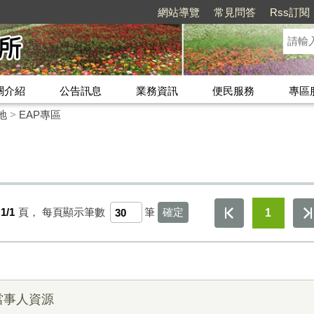
網站導覽
常見問答
Rss訂閱
關介紹
公告訊息
業務資訊
便民服務
專區
地
>
EAP專區
1/1
頁，
每頁顯示筆數
筆
1
當事人資源