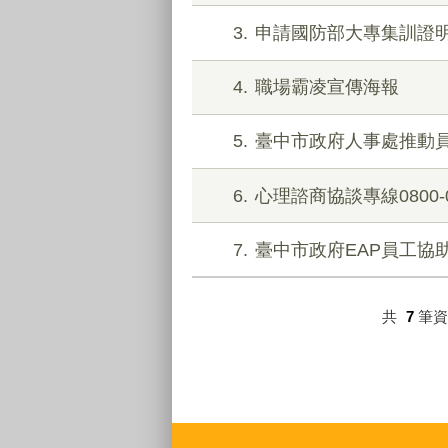
3
申請國防部大專集訓證
4
職場霸凌宣傳海報
5
臺中市政府人事處推動
6
心理諮商協談專線0800-
7
臺中市政府EAP員工協
共
7
筆
:::