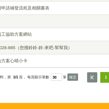
明申請補發流程及相關書表
員工協助方案網站
028-885（您撥鈴鈴-鈴-來吧-幫幫我）
助方案心晴小卡
資料，第
1/1
頁，
每頁顯示筆數
筆
1