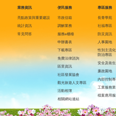
業務資訊
便民服務
專區服務
亮點政策與重要建設
市政信箱
長青學苑
統計資訊
調解業務
社福專區
常見問答
服務e櫃檯
防災資訊
申辦書表
人事園地
下載專區
性別主流化
防治專區
免費法律諮詢
安全及衛生
區里資訊
廉政園地
社區發展協會
內部控制專
觀光旅遊人文專區
工業服務業
活動相簿
檔案應用服
相關網站連結