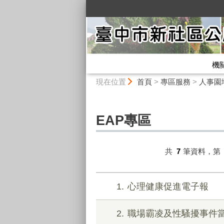
:::
機
:::
現在位置
首頁
>
專區服務
>
人事園
EAP專區
共
7
筆資料，第
1
心理健康促進電子報
2
職場霸凌及性騷擾事件