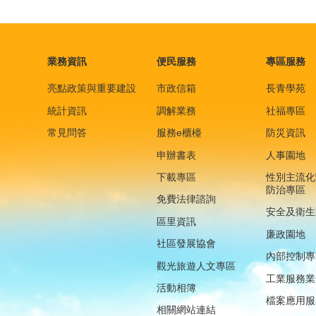
業務資訊
便民服務
專區服務
亮點政策與重要建設
市政信箱
長青學苑
統計資訊
調解業務
社福專區
常見問答
服務e櫃檯
防災資訊
申辦書表
人事園地
下載專區
性別主流化
防治專區
免費法律諮詢
安全及衛生
區里資訊
廉政園地
社區發展協會
內部控制專
觀光旅遊人文專區
工業服務業
活動相簿
檔案應用服
相關網站連結