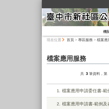
:::
機
:::
現在位置
首頁
>
專區服務
>
檔案應
檔案應用服務
共
3
筆資料，第
1
檔案應用申請委任書-範
2
檔案應用申請書-範例及