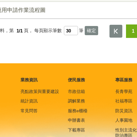
應用申請作業流程圖
資料，第
1/1
頁，
每頁顯示筆數
筆
1
業務資訊
便民服務
專區服務
亮點政策與重要建設
市政信箱
長青學苑
統計資訊
調解業務
社福專區
常見問答
服務e櫃檯
防災資訊
申辦書表
人事園地
下載專區
性別主流化
防治專區