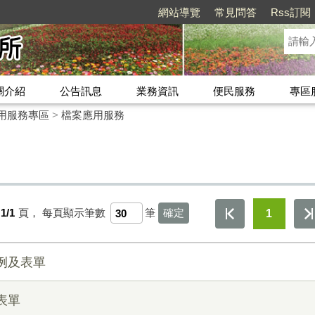
網站導覽
常見問答
Rss訂閱
關介紹
公告訊息
業務資訊
便民服務
專區
用服務專區
>
檔案應用服務
1/1
頁，
每頁顯示筆數
筆
1
例及表單
表單