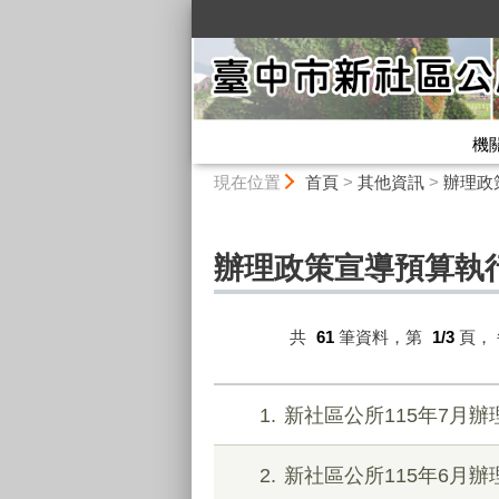
:::
機
:::
現在位置
首頁
>
其他資訊
>
辦理政
辦理政策宣導預算執
共
61
筆資料，第
1/3
頁，
1
新社區公所115年7月
2
新社區公所115年6月