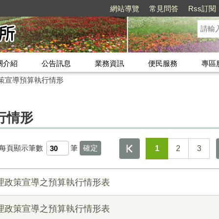
網站導覽
常見問答
Rss訂閱
關介紹
公告訊息
業務資訊
便民服務
專區
策宣導預算執行情形
行情形
每頁顯示筆數
筆
1
2
3
辦理政策宣導之預算執行情形表
辦理政策宣導之預算執行情形表