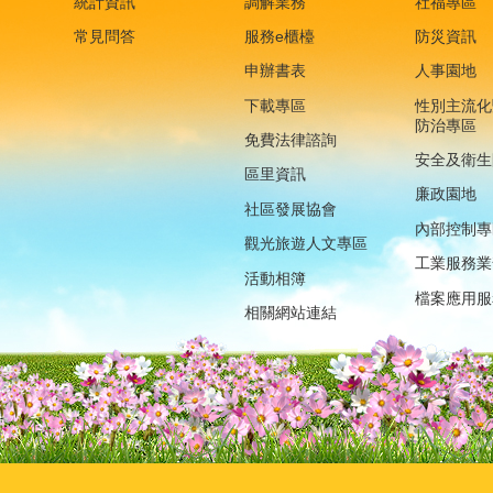
統計資訊
調解業務
社福專區
常見問答
服務e櫃檯
防災資訊
申辦書表
人事園地
下載專區
性別主流化
防治專區
免費法律諮詢
安全及衛生
區里資訊
廉政園地
社區發展協會
內部控制專
觀光旅遊人文專區
工業服務業
活動相簿
檔案應用服
相關網站連結