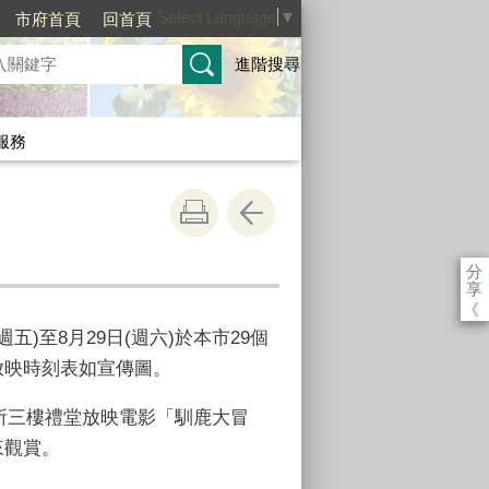
Select Language
▼
市府首頁
回首頁
進階搜尋
服務
分
享
《
週五)至8月29日(週六)於本市29個
放映時刻表如宣傳圖。
於本所三樓禮堂放映電影「馴鹿大冒
來觀賞。