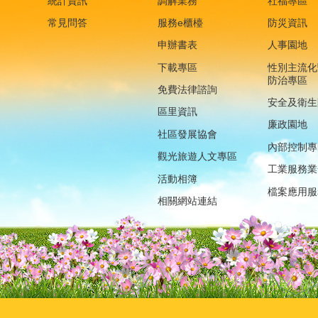
統計資訊
調解業務
社福專區
常見問答
服務e櫃檯
防災資訊
申辦書表
人事園地
下載專區
性別主流化
防治專區
免費法律諮詢
安全及衛生
區里資訊
廉政園地
社區發展協會
內部控制專
觀光旅遊人文專區
工業服務業
活動相簿
檔案應用服
相關網站連結