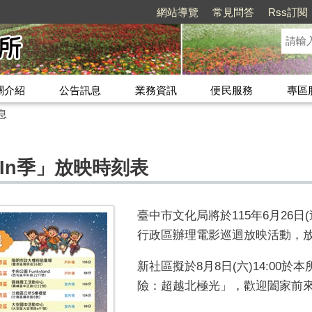
網站導覽
常見問答
Rss訂閱
關介紹
公告訊息
業務資訊
便民服務
專區
息
-In季」放映時刻表
臺中市文化局將於115年6月26日(
行政區辦理電影巡迴放映活動，
新社區擬於8月8日(六)14:00
險：超越北極光」，歡迎闔家前