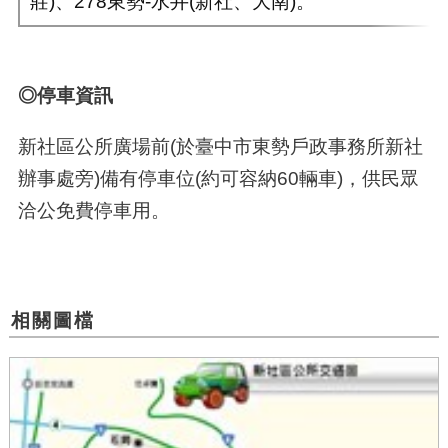
莊)、278東勢-水井(新社、大南)。
◎停
車資訊
新社區公所廣場前(於臺中市東勢戶政事務所新社
辦事處旁)備有停車位(約可容納60輛車)，供民眾
洽公免費停車用。
相關圖檔